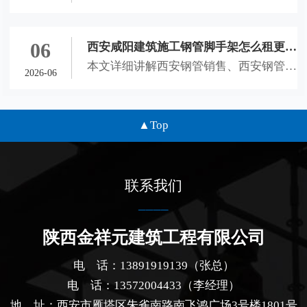
全品类工地，合规可直接落地使用。
普西安钢管销售、西安钢管租赁、西安脚
与合作指南
手架租赁、咸阳钢管扣件租赁选材标准与
合作技巧，助力本地工地合理控制成本、
06
西安咸阳建筑施工钢管脚手架怎么租更划
规避租赁风险、保障施工安全。
本文详细讲解西安钢管销售、西安钢管租
算？钢管销售租赁及扣件租赁全解析
2026-06
赁、西安脚手架租赁、咸阳钢管扣件租赁
选择方法，分析不同工程的租购适配场
景、材料鉴别技巧与租赁避坑要点，为西
Top
安咸阳建筑施工工地提供专业参考。
联系我们
陕西金祥元建筑工程有限公司
电 话：13891919139（张总）
电 话：13572004433（李经理）
地 址：西安市雁塔区朱雀南路南飞鸿广场3号楼1801号