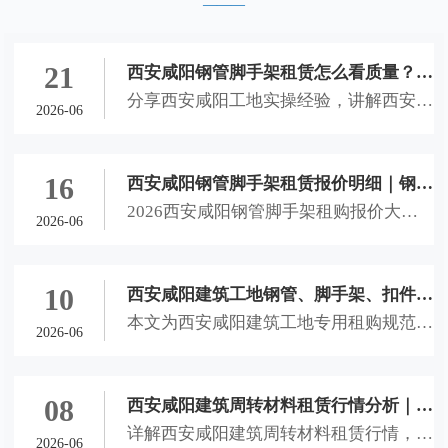
21
西安咸阳钢管脚手架租赁怎么看质量？钢
分享西安咸阳工地实操经验，讲解西安钢
管、脚手架、扣件进场挑选实操经验
2026-06
管销售、西安钢管租赁、西安脚手架租
赁、咸阳钢管扣件租赁进场选材技巧，教
大家辨别劣质建材，避开租赁隐患，保障
16
西安咸阳钢管脚手架租赁报价明细｜钢管
工地施工安全。
2026西安咸阳钢管脚手架租购报价大
租售计费方式、结算理赔全攻略
2026-06
全，详解西安钢管销售、西安钢管租赁、
西安脚手架租赁、咸阳钢管扣件租赁计费
方式、隐形收费及理赔标准，助力本地工
10
西安咸阳建筑工地钢管、脚手架、扣件租
地省钱避坑。
本文为西安咸阳建筑工地专用租购规范文
购选用规范文档
2026-06
档，详解西安钢管销售、西安钢管租赁、
西安脚手架租赁、咸阳钢管扣件租赁选材
标准、进场验收流程与合作风控细则，适
08
西安咸阳建筑周转材料租赁行情分析｜钢
配西安未央、灞桥、咸阳秦都、西咸新区
详解西安咸阳建筑周转材料租赁行情，科
管租售、脚手架租赁、扣件租赁全套选材
2026-06