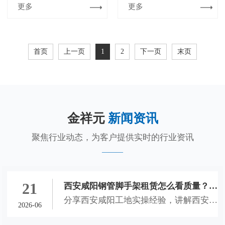
更多
更多
首页
上一页
1
2
下一页
末页
金祥元
新闻资讯
聚焦行业动态，为客户提供实时的行业资讯
21
西安咸阳钢管脚手架租赁怎么看质量？钢
分享西安咸阳工地实操经验，讲解西安钢
管、脚手架、扣件进场挑选实操经验
2026-06
管销售、西安钢管租赁、西安脚手架租