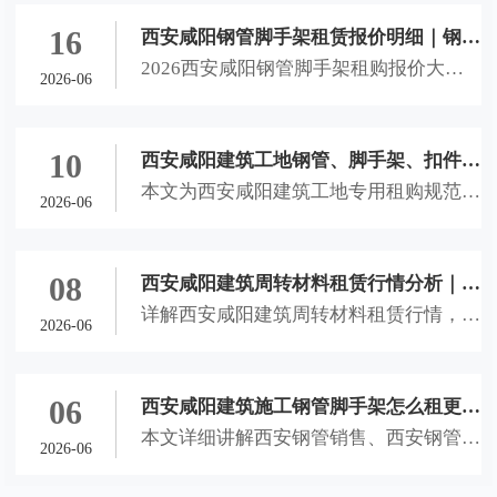
赁、咸阳钢管扣件租赁进场选材技巧，教
大家辨别劣质建材，避开租赁隐患，保障
16
西安咸阳钢管脚手架租赁报价明细｜钢管
工地施工安全。
2026西安咸阳钢管脚手架租购报价大
租售计费方式、结算理赔全攻略
2026-06
全，详解西安钢管销售、西安钢管租赁、
西安脚手架租赁、咸阳钢管扣件租赁计费
方式、隐形收费及理赔标准，助力本地工
10
西安咸阳建筑工地钢管、脚手架、扣件租
地省钱避坑。
本文为西安咸阳建筑工地专用租购规范文
购选用规范文档
2026-06
档，详解西安钢管销售、西安钢管租赁、
西安脚手架租赁、咸阳钢管扣件租赁选材
标准、进场验收流程与合作风控细则，适
08
西安咸阳建筑周转材料租赁行情分析｜钢
配西安未央、灞桥、咸阳秦都、西咸新区
详解西安咸阳建筑周转材料租赁行情，科
管租售、脚手架租赁、扣件租赁全套选材
2026-06
全品类工地，合规可直接落地使用。
普西安钢管销售、西安钢管租赁、西安脚
与合作指南
手架租赁、咸阳钢管扣件租赁选材标准与
合作技巧，助力本地工地合理控制成本、
06
西安咸阳建筑施工钢管脚手架怎么租更划
规避租赁风险、保障施工安全。
本文详细讲解西安钢管销售、西安钢管租
算？钢管销售租赁及扣件租赁全解析
2026-06
赁、西安脚手架租赁、咸阳钢管扣件租赁
选择方法，分析不同工程的租购适配场