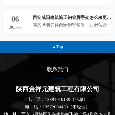
全品类工地，合规可直接落地使用。
普西安钢管销售、西安钢管租赁、西安脚
与合作指南
手架租赁、咸阳钢管扣件租赁选材标准与
合作技巧，助力本地工地合理控制成本、
06
西安咸阳建筑施工钢管脚手架怎么租更划
规避租赁风险、保障施工安全。
本文详细讲解西安钢管销售、西安钢管租
算？钢管销售租赁及扣件租赁全解析
2026-06
赁、西安脚手架租赁、咸阳钢管扣件租赁
选择方法，分析不同工程的租购适配场
景、材料鉴别技巧与租赁避坑要点，为西
Top
安咸阳建筑施工工地提供专业参考。
联系我们
陕西金祥元建筑工程有限公司
电 话：13891919139（张总）
电 话：13572004433（李经理）
地 址：西安市雁塔区朱雀南路南飞鸿广场3号楼1801号