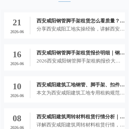
21
西安咸阳钢管脚手架租赁怎么看质量？钢
分享西安咸阳工地实操经验，讲解西安钢
管、脚手架、扣件进场挑选实操经验
2026-06
管销售、西安钢管租赁、西安脚手架租
赁、咸阳钢管扣件租赁进场选材技巧，教
大家辨别劣质建材，避开租赁隐患，保障
16
西安咸阳钢管脚手架租赁报价明细｜钢管
工地施工安全。
2026西安咸阳钢管脚手架租购报价大
租售计费方式、结算理赔全攻略
2026-06
全，详解西安钢管销售、西安钢管租赁、
西安脚手架租赁、咸阳钢管扣件租赁计费
方式、隐形收费及理赔标准，助力本地工
10
西安咸阳建筑工地钢管、脚手架、扣件租
地省钱避坑。
本文为西安咸阳建筑工地专用租购规范文
购选用规范文档
2026-06
档，详解西安钢管销售、西安钢管租赁、
西安脚手架租赁、咸阳钢管扣件租赁选材
标准、进场验收流程与合作风控细则，适
08
西安咸阳建筑周转材料租赁行情分析｜钢
配西安未央、灞桥、咸阳秦都、西咸新区
详解西安咸阳建筑周转材料租赁行情，科
管租售、脚手架租赁、扣件租赁全套选材
2026-06