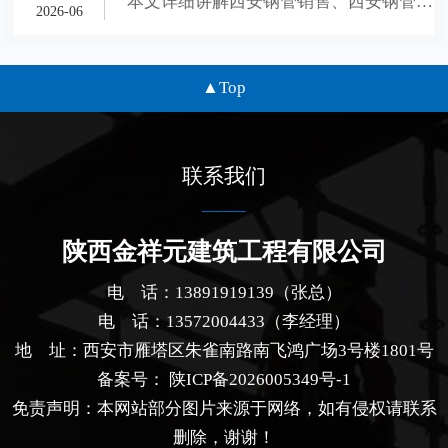
本文详细讲解西安钢管销售、西安钢管租
算？钢管销售租赁及扣件租赁全解析
2026-06
赁、西安脚手架租赁、咸阳钢管扣件租赁
选择方法，分析不同工程的租购适配场
景、材料鉴别技巧与租赁避坑要点，为西
Top
安咸阳建筑施工工地提供专业参考。
联系我们
陕西金祥元建筑工程有限公司
电 话：13891919139（张总）
电 话：13572004433（李经理）
地 址：西安市雁塔区朱雀南路南飞鸿广场3号楼1801号
备案号：
陕ICP备2026005349号-1
免责声明：本网站部分图片来源于网络，如有侵权请联系
删除，谢谢！