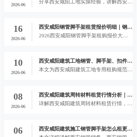
分享西安咸阳工地实操经验，讲解西安钢
管、脚手架、扣件进场挑选实操经验
2026-06
管销售、西安钢管租赁、西安脚手架租
赁、咸阳钢管扣件租赁进场选材技巧，教
大家辨别劣质建材，避开租赁隐患，保障
16
西安咸阳钢管脚手架租赁报价明细｜钢管
工地施工安全。
2026西安咸阳钢管脚手架租购报价大
租售计费方式、结算理赔全攻略
2026-06
全，详解西安钢管销售、西安钢管租赁、
西安脚手架租赁、咸阳钢管扣件租赁计费
方式、隐形收费及理赔标准，助力本地工
10
西安咸阳建筑工地钢管、脚手架、扣件租
地省钱避坑。
本文为西安咸阳建筑工地专用租购规范文
购选用规范文档
2026-06
档，详解西安钢管销售、西安钢管租赁、
西安脚手架租赁、咸阳钢管扣件租赁选材
标准、进场验收流程与合作风控细则，适
08
西安咸阳建筑周转材料租赁行情分析｜钢
配西安未央、灞桥、咸阳秦都、西咸新区
详解西安咸阳建筑周转材料租赁行情，科
管租售、脚手架租赁、扣件租赁全套选材
2026-06
全品类工地，合规可直接落地使用。
普西安钢管销售、西安钢管租赁、西安脚
与合作指南
手架租赁、咸阳钢管扣件租赁选材标准与
合作技巧，助力本地工地合理控制成本、
06
西安咸阳建筑施工钢管脚手架怎么租更划
规避租赁风险、保障施工安全。