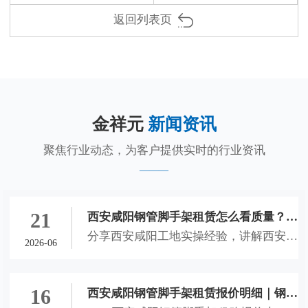
返回列表页
金祥元
新闻资讯
聚焦行业动态，为客户提供实时的行业资讯
21
西安咸阳钢管脚手架租赁怎么看质量？钢
分享西安咸阳工地实操经验，讲解西安钢
管、脚手架、扣件进场挑选实操经验
2026-06
管销售、西安钢管租赁、西安脚手架租
赁、咸阳钢管扣件租赁进场选材技巧，教
大家辨别劣质建材，避开租赁隐患，保障
16
西安咸阳钢管脚手架租赁报价明细｜钢管
工地施工安全。