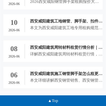
2026西安咸阳钢管脚手架租购报价大
租售计费方式、结算理赔全攻略
2026-06
全，详解西安钢管销售、西安钢管租赁、
西安脚手架租赁、咸阳钢管扣件租赁计费
方式、隐形收费及理赔标准，助力本地工
10
西安咸阳建筑工地钢管、脚手架、扣件租
地省钱避坑。
本文为西安咸阳建筑工地专用租购规范文
购选用规范文档
2026-06
档，详解西安钢管销售、西安钢管租赁、
西安脚手架租赁、咸阳钢管扣件租赁选材
标准、进场验收流程与合作风控细则，适
08
西安咸阳建筑周转材料租赁行情分析｜钢
配西安未央、灞桥、咸阳秦都、西咸新区
详解西安咸阳建筑周转材料租赁行情，科
管租售、脚手架租赁、扣件租赁全套选材
2026-06
全品类工地，合规可直接落地使用。
普西安钢管销售、西安钢管租赁、西安脚
与合作指南
手架租赁、咸阳钢管扣件租赁选材标准与
合作技巧，助力本地工地合理控制成本、
06
西安咸阳建筑施工钢管脚手架怎么租更划
规避租赁风险、保障施工安全。
本文详细讲解西安钢管销售、西安钢管租
算？钢管销售租赁及扣件租赁全解析
2026-06
赁、西安脚手架租赁、咸阳钢管扣件租赁
选择方法，分析不同工程的租购适配场
景、材料鉴别技巧与租赁避坑要点，为西
Top
安咸阳建筑施工工地提供专业参考。