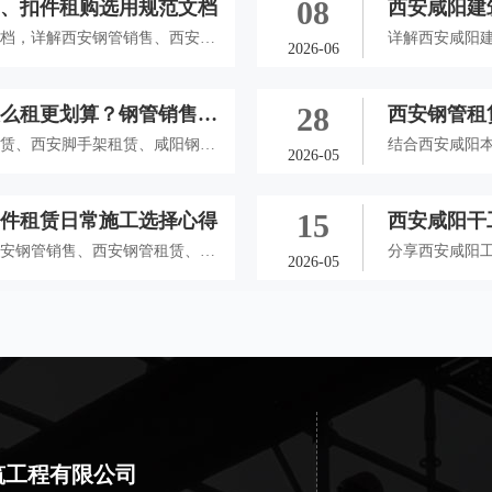
08
架、扣件租购选用规范文档
西安咸阳建
文档，详解西安钢管销售、西安钢
租赁、扣件
详解西安咸阳
2026-06
件租赁选材标准、进场验收流程与
赁、西安脚手
咸阳秦都、西咸新区全品类工地，
工地合理控制
28
怎么租更划算？钢管销售租
西安钢管租
租赁、西安脚手架租赁、咸阳钢管
结合西安咸阳
2026-05
购适配场景、材料鉴别技巧与租赁
安脚手架租赁
供专业参考。
患，适配本地
15
扣件租赁日常施工选择心得
西安咸阳干
西安钢管销售、西安钢管租赁、西
验分享
分享西安咸阳
2026-05
方法，分享施工选材细节，帮工地
扣件租赁实在
筑工程有限公司