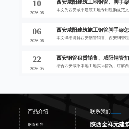
10
西安咸阳建筑工地钢管、脚手
本文为西安咸阳建筑工地专用租购规范
2026-06
管租赁、西安脚手架租赁、咸阳钢管扣
合作风控细则，适配西安未央、灞桥、
06
西安咸阳建筑施工钢管脚手架
合规可直接落地使用。
赁及扣件租赁全解析
本文详细讲解西安钢管销售、西安钢管
2026-06
扣件租赁选择方法，分析不同工程的租
避坑要点，为西安咸阳建筑施工工地提
22
西安钢管租赁销售、咸阳钢管
结合西安咸阳本地工地实际情况，讲解
2026-05
安脚手架租赁、咸阳钢管扣件租赁选择
避开租赁常见问题。
产品介绍
联系我们
陕西金祥元建
钢管租售