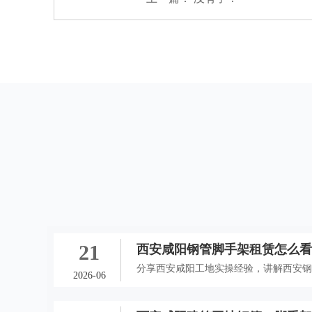
21
西安咸阳钢管脚手架租赁怎么
件进场挑选实操经验
分享西安咸阳工地实操经验，讲解西安
2026-06
手架租赁、咸阳钢管扣件租赁进场选材
租赁隐患，保障工地施工安全。