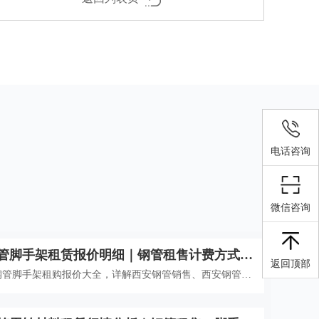
电话咨询
微信咨询
管脚手架租赁报价明细｜钢管租售计费方式、
返回顶部
攻略
阳钢管脚手架租购报价大全，详解西安钢管销售、西安钢管租
架租赁、咸阳钢管扣件租赁计费方式、隐形收费及理赔标
工地省钱避坑。