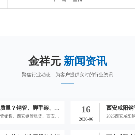
金祥元
新闻资讯
聚焦行业动态，为客户提供实时的行业资讯
16
看质量？钢管、脚手架、扣
西安咸阳钢
钢管销售、西安钢管租赁、西安脚
结算理赔全
2026西安咸
2026-06
技巧，教大家辨别劣质建材，避开
赁、西安脚手
准，助力本地